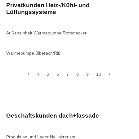
Privatkunden Heiz-/Kühl- und
Lüftungssysteme
Außeneinheit Wärmepumpe Rottenacker
Wärmepumpe Biberach/Riß
4
5
6
7
8
9
10
Geschäftskunden dach+fassade
Produktion und Lager Heiligkreuztal