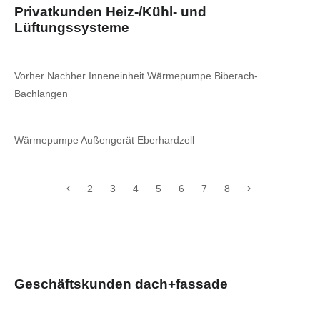
Privatkunden Heiz-/Kühl- und
Lüftungssysteme
Vorher Nachher Inneneinheit Wärmepumpe Biberach-
Bachlangen
Wärmepumpe Außengerät Eberhardzell
2
3
4
5
6
7
8
Geschäftskunden dach+fassade