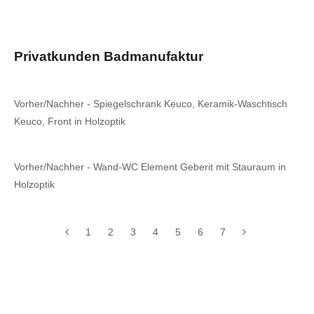
Privatkunden Badmanufaktur
Vorher/Nachher - Spiegelschrank Keuco, Keramik-Waschtisch
Keuco, Front in Holzoptik
Vorher/Nachher - Wand-WC Element Geberit mit Stauraum in
Holzoptik
1
2
3
4
5
6
7