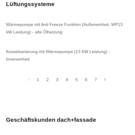
Lüftungssysteme
Wärmepumpe mit Anti Freeze Funktion (Außeneinheit, WP13
kW Leistung) - alte Ölheizung
Kesselsanierung mit Wärmepumpe (13 KW Leistung) -
Inneneinheit
1
2
3
4
5
6
7
Geschäftskunden dach+fassade