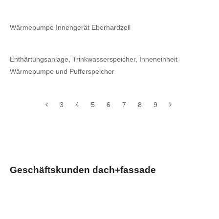
Wärmepumpe Innengerät Eberhardzell
Enthärtungsanlage, Trinkwasserspeicher, Inneneinheit
Wärmepumpe und Pufferspeicher
3
4
5
6
7
8
9
Geschäftskunden dach+fassade