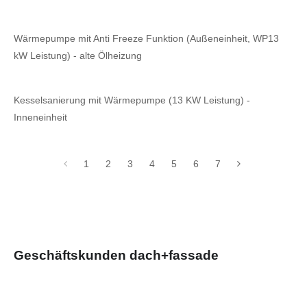
Wärmepumpe mit Anti Freeze Funktion (Außeneinheit, WP13
kW Leistung) - alte Ölheizung
Kesselsanierung mit Wärmepumpe (13 KW Leistung) -
Inneneinheit
1
2
3
4
5
6
7
Geschäftskunden dach+fassade