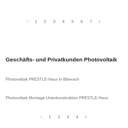
1
2
3
4
5
6
7
Geschäfts- und Privatkunden Photovoltaik
Photovoltaik PRESTLE-Haus in Biberach
Photovoltaik Montage Unterkonstruktion PRESTLE-Haus
1
2
3
4