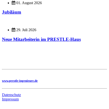
01. August 2026
Jubiläum
29. Juli 2026
Neue Mitarbeiterin im PRESTLE-Haus
Imagefilme
Hier geht es zu unseren Imagefilmen
Sie benötigen eine Planung, dann besuchen Sie uns auf unserer Homepage
www.prestle-ingenieure.de
Datenschutz
Impressum
Bildungsskooperation mit folgenden Schulen