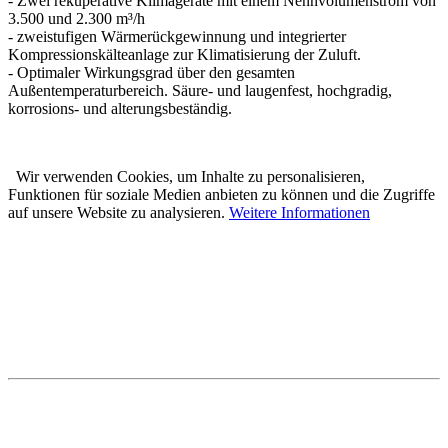
- Zwei rekuperative Klimageräte mit einem Nennvolumenstrom von
3.500 und 2.300 m³/h
- zweistufigen Wärmerückgewinnung und integrierter
Kompressionskälteanlage zur Klimatisierung der Zuluft.
- Optimaler Wirkungsgrad über den gesamten
Außentemperaturbereich. Säure- und laugenfest, hochgradig,
korrosions- und alterungsbeständig.
Wir verwenden Cookies, um Inhalte zu personalisieren,
Funktionen für soziale Medien anbieten zu können und die Zugriffe
auf unsere Website zu analysieren.
Weitere Informationen
Karl Prestle Sanitär-Heizung-
Flaschnerei GmbH & Co. KG
Freiburger Str. 40
88400 Biberach
Telefon: 07351 5000-0
E-Mail: info@prestle.de
Öffnungszeiten im PRESTLE-Haus:
Ausstellung Mo - Fr 7 - 12 und 13 - 17 Uhr
Samstags ist die Ausstellung geschlossen!