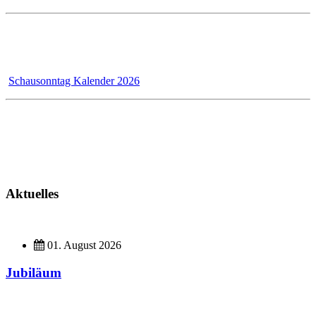
Wir - das Badmanufaktur-Team - renovieren für unsere Kunden,
dadurch bleibt der Schausonntag bis 31.12.2026 wegen Umbau
geschlossen!
Schausonntag Kalender 2026
Kundendienst
Montag - Donnerstag 7 - 12 Uhr und 13 - 17 Uhr
Freitag 7 - 13 Uhr
Aktuelles
01. August 2026
Jubiläum