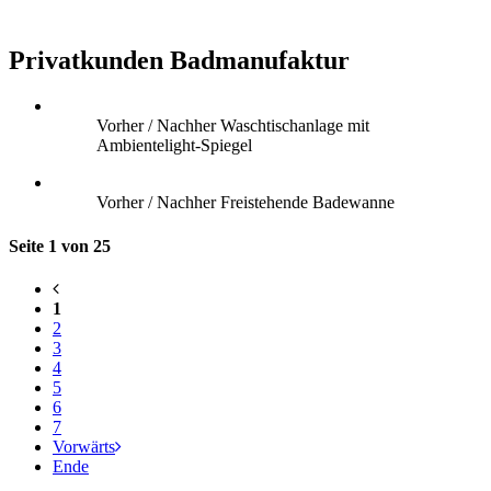
Privatkunden Badmanufaktur
Vorher / Nachher Waschtischanlage mit
Ambientelight-Spiegel
Vorher / Nachher Freistehende Badewanne
Seite 1 von 25
1
2
3
4
5
6
7
Vorwärts
Ende