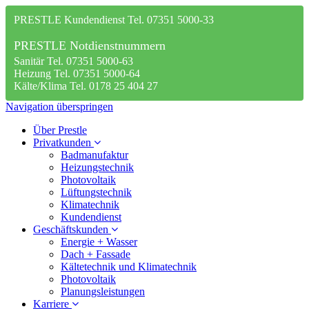
PRESTLE Kundendienst Tel. 07351 5000-33
PRESTLE Notdienstnummern
Sanitär Tel. 07351 5000-63
Heizung Tel. 07351 5000-64
Kälte/Klima Tel. 0178 25 404 27
Navigation überspringen
Über Prestle
Privatkunden
Badmanufaktur
Heizungstechnik
Photovoltaik
Lüftungstechnik
Klimatechnik
Kundendienst
Geschäftskunden
Energie + Wasser
Dach + Fassade
Kältetechnik und Klimatechnik
Photovoltaik
Planungsleistungen
Karriere