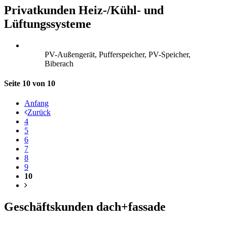
Privatkunden Heiz-/Kühl- und
Lüftungssysteme
PV-Außengerät, Pufferspeicher, PV-Speicher,
Biberach
Seite 10 von 10
Anfang
Zurück
4
5
6
7
8
9
10
Geschäftskunden dach+fassade