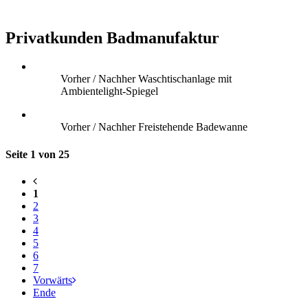
Privatkunden Badmanufaktur
Vorher / Nachher Waschtischanlage mit
Ambientelight-Spiegel
Vorher / Nachher Freistehende Badewanne
Seite 1 von 25
1
2
3
4
5
6
7
Vorwärts
Ende