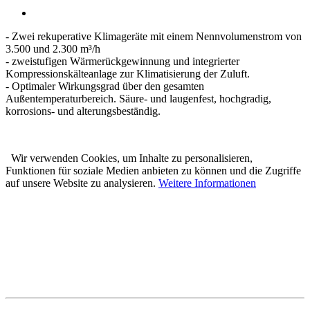
- Zwei rekuperative Klimageräte mit einem Nennvolumenstrom von
3.500 und 2.300 m³/h
- zweistufigen Wärmerückgewinnung und integrierter
Kompressionskälteanlage zur Klimatisierung der Zuluft.
- Optimaler Wirkungsgrad über den gesamten
Außentemperaturbereich. Säure- und laugenfest, hochgradig,
korrosions- und alterungsbeständig.
Wir verwenden Cookies, um Inhalte zu personalisieren,
Funktionen für soziale Medien anbieten zu können und die Zugriffe
auf unsere Website zu analysieren.
Weitere Informationen
Karl Prestle Sanitär-Heizung-
Flaschnerei GmbH & Co. KG
Freiburger Str. 40
88400 Biberach
Telefon: 07351 5000-0
E-Mail: info@prestle.de