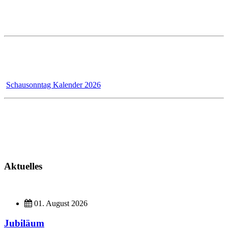
Öffnungszeiten im PRESTLE-Haus:
Ausstellung Mo - Fr 7 - 12 und 13 - 17 Uhr
Samstags ist die Ausstellung geschlossen!
Wir - das Badmanufaktur-Team - renovieren für unsere Kunden,
dadurch bleibt der Schausonntag bis 31.12.2026 wegen Umbau
geschlossen!
Schausonntag Kalender 2026
Kundendienst
Montag - Donnerstag 7 - 12 Uhr und 13 - 17 Uhr
Freitag 7 - 13 Uhr
Aktuelles
01. August 2026
Jubiläum