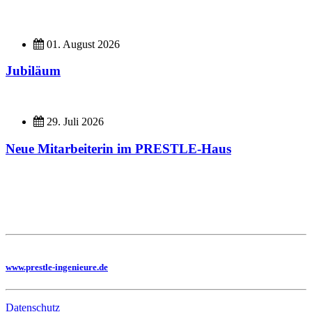
01. August 2026
Jubiläum
29. Juli 2026
Neue Mitarbeiterin im PRESTLE-Haus
Imagefilme
Hier geht es zu unseren Imagefilmen
Sie benötigen eine Planung, dann besuchen Sie uns auf unserer Homepage
www.prestle-ingenieure.de
Datenschutz