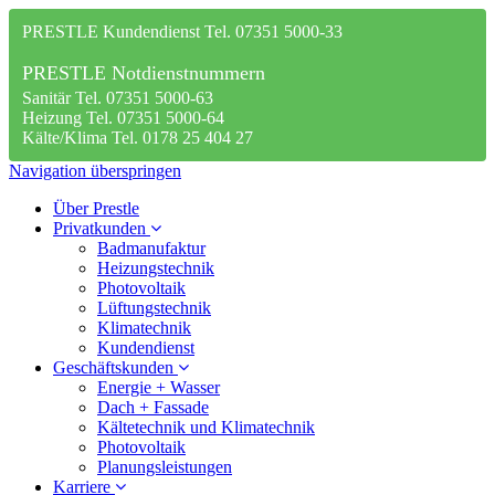
PRESTLE Kundendienst Tel. 07351 5000-33
PRESTLE Notdienstnummern
Sanitär Tel. 07351 5000-63
Heizung Tel. 07351 5000-64
Kälte/Klima Tel. 0178 25 404 27
Navigation überspringen
Über Prestle
Privatkunden
Badmanufaktur
Heizungstechnik
Photovoltaik
Lüftungstechnik
Klimatechnik
Kundendienst
Geschäftskunden
Energie + Wasser
Dach + Fassade
Kältetechnik und Klimatechnik
Photovoltaik
Planungsleistungen
Karriere