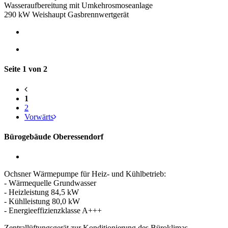
Wasseraufbereitung mit Umkehrosmoseanlage
290 kW Weishaupt Gasbrennwertgerät
Seite 1 von 2
1
2
Vorwärts
Bürogebäude Oberessendorf
Ochsner Wärmepumpe für Heiz- und Kühlbetrieb:
- Wärmequelle Grundwasser
- Heizleistung 84,5 kW
- Kühlleistung 80,0 kW
- Energieeffizienzklasse A+++
Zentrallüftungsgerät zur Konditionierung des Büroklimas