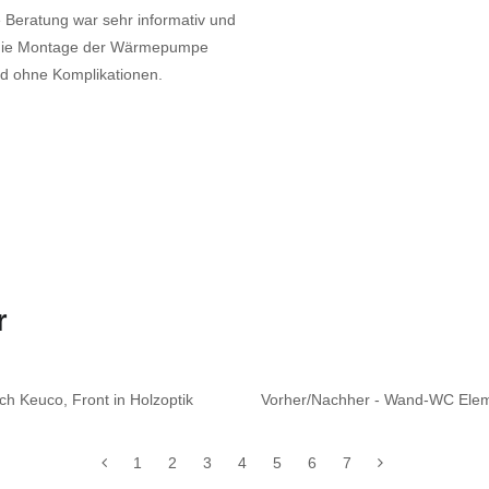
e Beratung war sehr informativ und
e die Montage der Wärmepumpe
und ohne Komplikationen.
r
h Keuco, Front in Holzoptik
Vorher/Nachher - Wand-WC Eleme
1
2
3
4
5
6
7