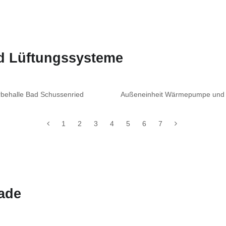
nd Lüftungssysteme
behalle Bad Schussenried
Außeneinheit Wärmepumpe und I
1
2
3
4
5
6
7
ade