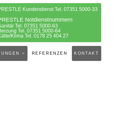
PRESTLE Kundendienst Tel. 07351 5000-33
PRESTLE Notdienstnummern
Sanitär Tel. 07351 5000-63
Heizung Tel. 07351 5000-64
Kälte/Klima Tel. 0178 25 404 27
TUNGEN
REFERENZEN
KONTAKT