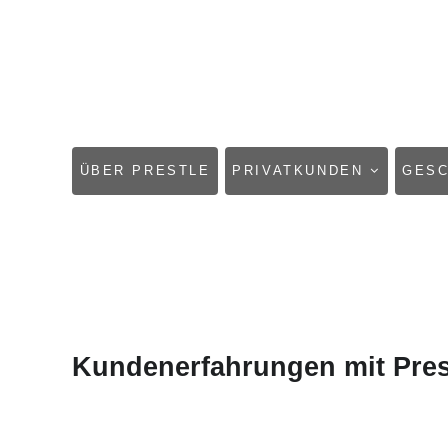
NAVIGATION
ÜBER PRESTLE
PRIVATKUNDEN
GES
ÜBERSPRINGEN
Kundenerfahrungen mit Pres