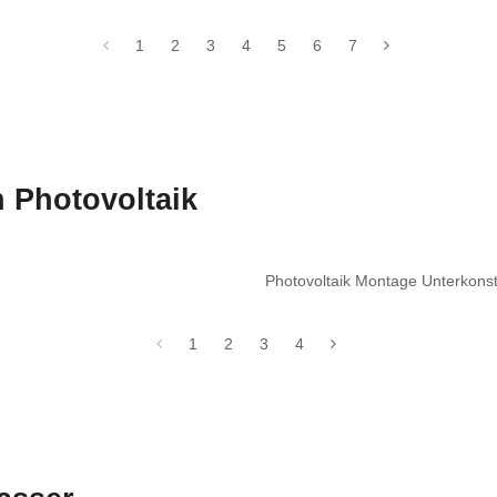
1
2
3
4
5
6
7
 Photovoltaik
Photovoltaik Montage Unterkon
1
2
3
4