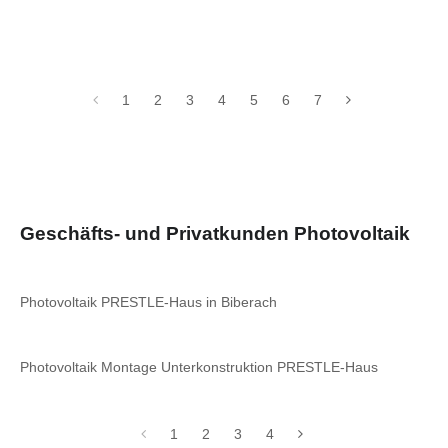
1
2
3
4
5
6
7
Geschäfts- und Privatkunden Photovoltaik
Photovoltaik PRESTLE-Haus in Biberach
Photovoltaik Montage Unterkonstruktion PRESTLE-Haus
1
2
3
4