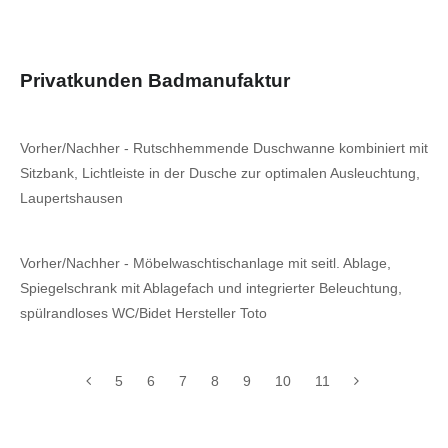
Privatkunden Badmanufaktur
Vorher/Nachher - Rutschhemmende Duschwanne kombiniert mit
Sitzbank, Lichtleiste in der Dusche zur optimalen Ausleuchtung,
Laupertshausen
Vorher/Nachher - Möbelwaschtischanlage mit seitl. Ablage,
Spiegelschrank mit Ablagefach und integrierter Beleuchtung,
spülrandloses WC/Bidet Hersteller Toto
5
6
7
8
9
10
11