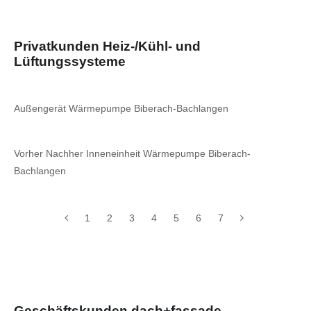
Privatkunden Heiz-/Kühl- und
Lüftungssysteme
Außengerät Wärmepumpe Biberach-Bachlangen
Vorher Nachher Inneneinheit Wärmepumpe Biberach-
Bachlangen
1
2
3
4
5
6
7
Geschäftskunden dach+fassade