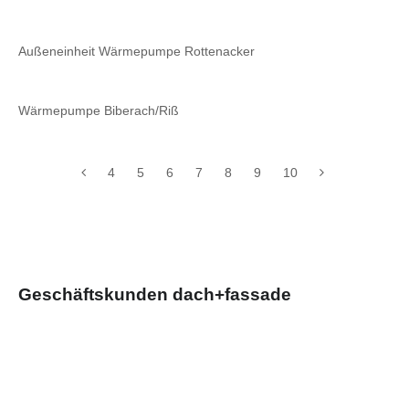
Außeneinheit Wärmepumpe Rottenacker
Wärmepumpe Biberach/Riß
4
5
6
7
8
9
10
Geschäftskunden dach+fassade