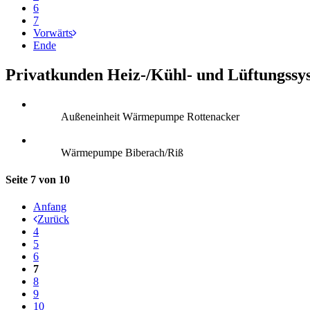
6
7
Vorwärts
Ende
Privatkunden Heiz-/Kühl- und Lüftungssy
Außeneinheit Wärmepumpe Rottenacker
Wärmepumpe Biberach/Riß
Seite 7 von 10
Anfang
Zurück
4
5
6
7
8
9
10