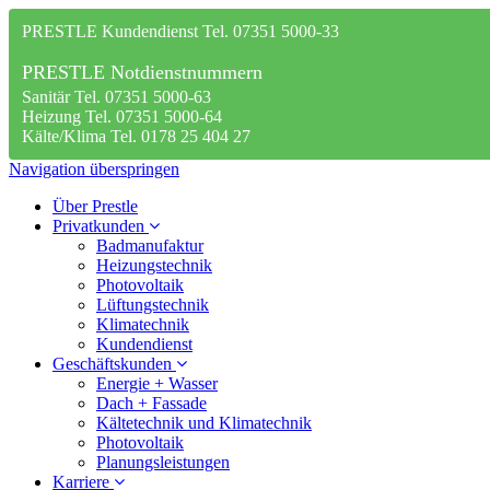
PRESTLE Kundendienst Tel. 07351 5000-33
PRESTLE Notdienstnummern
Sanitär Tel. 07351 5000-63
Heizung Tel. 07351 5000-64
Kälte/Klima Tel. 0178 25 404 27
Navigation überspringen
Über Prestle
Privatkunden
Badmanufaktur
Heizungstechnik
Photovoltaik
Lüftungstechnik
Klimatechnik
Kundendienst
Geschäftskunden
Energie + Wasser
Dach + Fassade
Kältetechnik und Klimatechnik
Photovoltaik
Planungsleistungen
Karriere