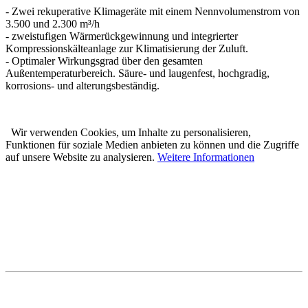
- Zwei rekuperative Klimageräte mit einem Nennvolumenstrom von
3.500 und 2.300 m³/h
- zweistufigen Wärmerückgewinnung und integrierter
Kompressionskälteanlage zur Klimatisierung der Zuluft.
- Optimaler Wirkungsgrad über den gesamten
Außentemperaturbereich. Säure- und laugenfest, hochgradig,
korrosions- und alterungsbeständig.
Wir verwenden Cookies, um Inhalte zu personalisieren,
Funktionen für soziale Medien anbieten zu können und die Zugriffe
auf unsere Website zu analysieren.
Weitere Informationen
Karl Prestle Sanitär-Heizung-
Flaschnerei GmbH & Co. KG
Freiburger Str. 40
88400 Biberach
Telefon: 07351 5000-0
E-Mail: info@prestle.de
Öffnungszeiten im PRESTLE-Haus:
Ausstellung Mo - Fr 7 - 12 und 13 - 17 Uhr