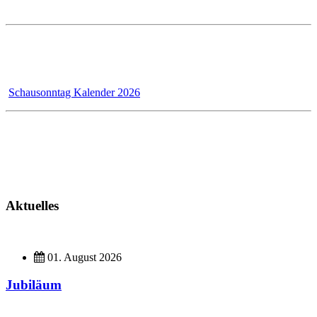
Samstags ist die Ausstellung geschlossen!
Wir - das Badmanufaktur-Team - renovieren für unsere Kunden,
dadurch bleibt der Schausonntag bis 31.12.2026 wegen Umbau
geschlossen!
Schausonntag Kalender 2026
Kundendienst
Montag - Donnerstag 7 - 12 Uhr und 13 - 17 Uhr
Freitag 7 - 13 Uhr
Aktuelles
01. August 2026
Jubiläum