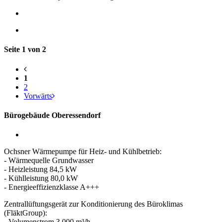
Seite 1 von 2
1
2
Vorwärts
Bürogebäude Oberessendorf
Ochsner Wärmepumpe für Heiz- und Kühlbetrieb:
- Wärmequelle Grundwasser
- Heizleistung 84,5 kW
- Kühlleistung 80,0 kW
- Energieeffizienzklasse A+++
Zentrallüftungsgerät zur Konditionierung des Büroklimas
(FläktGroup):
- Volumenstrom 3.000 m³/h