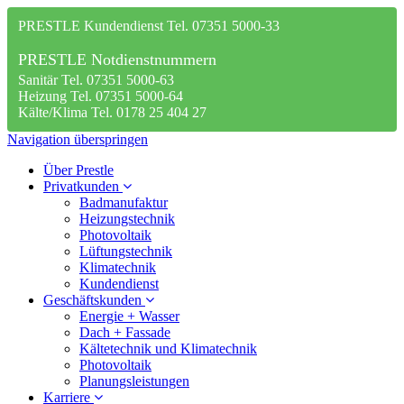
PRESTLE Kundendienst Tel. 07351 5000-33
PRESTLE Notdienstnummern
Sanitär Tel. 07351 5000-63
Heizung Tel. 07351 5000-64
Kälte/Klima Tel. 0178 25 404 27
Navigation überspringen
Über Prestle
Privatkunden
Badmanufaktur
Heizungstechnik
Photovoltaik
Lüftungstechnik
Klimatechnik
Kundendienst
Geschäftskunden
Energie + Wasser
Dach + Fassade
Kältetechnik und Klimatechnik
Photovoltaik
Planungsleistungen
Karriere