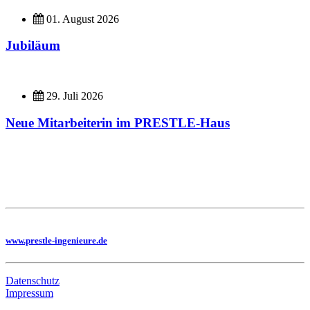
01. August 2026
Jubiläum
29. Juli 2026
Neue Mitarbeiterin im PRESTLE-Haus
Imagefilme
Hier geht es zu unseren Imagefilmen
Sie benötigen eine Planung, dann besuchen Sie uns auf unserer Homepage
www.prestle-ingenieure.de
Datenschutz
Impressum