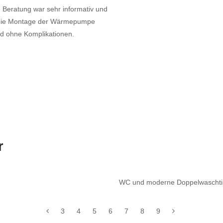
e Beratung war sehr informativ und
e die Montage der Wärmepumpe
und ohne Komplikationen.
r
WC und moderne Doppelwaschtis
3
4
5
6
7
8
9