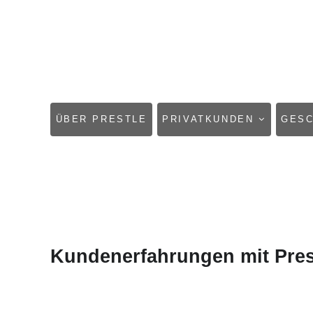
NAVIGATION
ÜBER PRESTLE
PRIVATKUNDEN
GES
ÜBERSPRINGEN
Kundenerfahrungen mit Pres