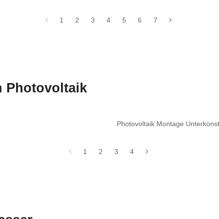
1
2
3
4
5
6
7
 Photovoltaik
Photovoltaik Montage Unterkon
1
2
3
4