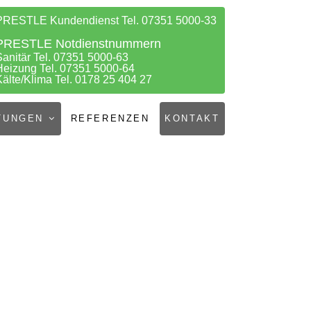
PRESTLE Kundendienst Tel. 07351 5000-33
PRESTLE Notdienstnummern
Sanitär Tel. 07351 5000-63
Heizung Tel. 07351 5000-64
Kälte/Klima Tel. 0178 25 404 27
TUNGEN
REFERENZEN
KONTAKT