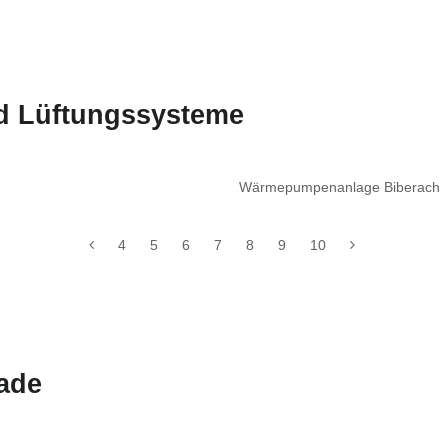
nd Lüftungssysteme
Wärmepumpenanlage Biberach
4
5
6
7
8
9
10
ade