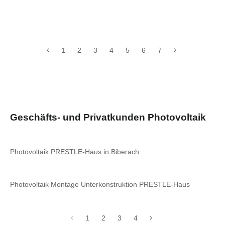
1
2
3
4
5
6
7
Geschäfts- und Privatkunden Photovoltaik
Photovoltaik PRESTLE-Haus in Biberach
Photovoltaik Montage Unterkonstruktion PRESTLE-Haus
1
2
3
4