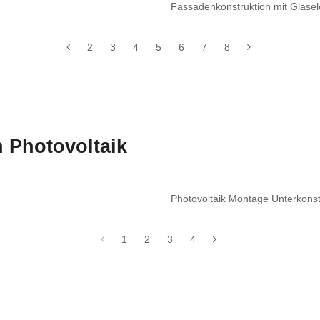
Fassadenkonstruktion mit Glasel
2
3
4
5
6
7
8
 Photovoltaik
Photovoltaik Montage Unterkon
1
2
3
4