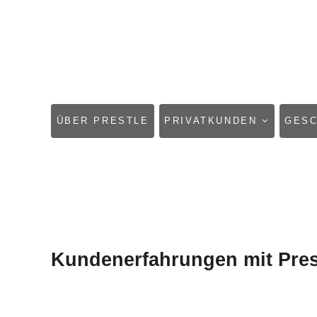
NAVIGATION
ÜBER PRESTLE
PRIVATKUNDEN
GES
ÜBERSPRINGEN
Kundenerfahrungen mit Pres