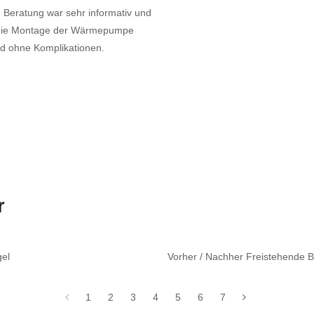
e Beratung war sehr informativ und
e die Montage der Wärmepumpe
und ohne Komplikationen.
r
gel
Vorher / Nachher Freistehende
1
2
3
4
5
6
7