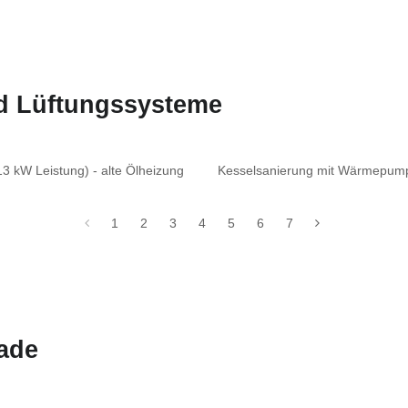
nd Lüftungssysteme
 kW Leistung) - alte Ölheizung
Kesselsanierung mit Wärmepumpe
1
2
3
4
5
6
7
ade