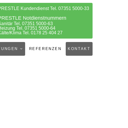
PRESTLE Kundendienst Tel. 07351 5000-33
PRESTLE Notdienstnummern
Sanitär Tel. 07351 5000-63
Heizung Tel. 07351 5000-64
Kälte/Klima Tel. 0178 25 404 27
TUNGEN
REFERENZEN
KONTAKT